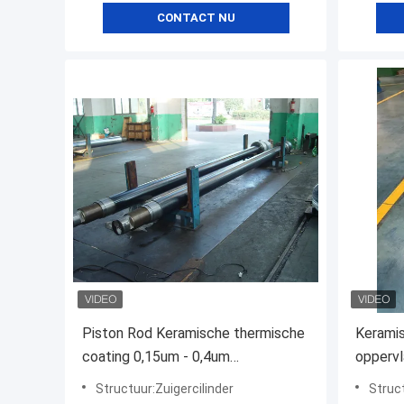
CONTACT NU
galvaniseren.
Piston Rod Keramische thermische
Keramis
coating 0,15um - 0,4um
oppervl
Oppervlakte Finish uitstekende
hoge ha
Structuur:Zuigercilinder
Struct
slijtvastheid en
temper