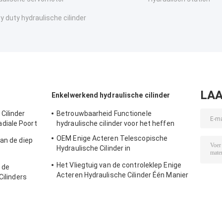
y duty hydraulische cilinder
LAA
Enkelwerkend hydraulische cilinder
Cilinder
Betrouwbaarheid Functionele
diale Poort
hydraulische cilinder voor het heffen
OEM Enige Acteren Telescopische
an de diep
Hydraulische Cilinder in
Metallurgie/Broodje/Schip
Het Vliegtuig van de controleklep Enige
 de
Acteren Hydraulische Cilinder Één Manier
Cilinders
Hydraulische Cilinder