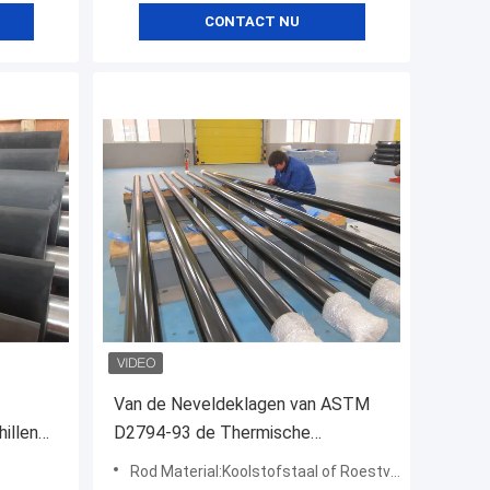
CONTACT NU
Van de Neveldeklagen van ASTM
hillende
D2794-93 de Thermische
rrosie
Weerstand van de de Zuigerstang
Rod Material:Koolstofstaal of Roestvrij staal
Zoute Mist