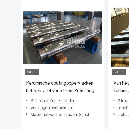
Keramische coatingoppervlakken
Van het
hebben veel voordelen. Zoals hoge
schurin
hardheid, bestand tegen hoge
Nevel 
Structuur:Zuigercilinder
Struct
temperaturen,
4287
Vermogen:hydraulisch
macht
corrosiebestendigheid,
Materiaal van het lichaam:Staal
Licha
zoutnevelbestendigheid. Het
effect is veel beter dan bij gewoon