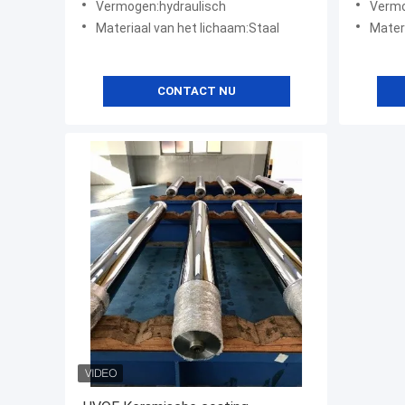
Vermogen:hydraulisch
Vermo
corrosiebestendigheid
corrosi
Materiaal van het lichaam:Staal
Mater
zoutmi
CONTACT NU