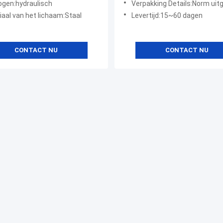
gen:hydraulisch
Verpakking Details:Norm uitgevoe
ebestandheid,
iaal van het lichaam:Staal
Levertijd:15~60 dagen
stbestandheid hebben.
CONTACT NU
CONTACT NU