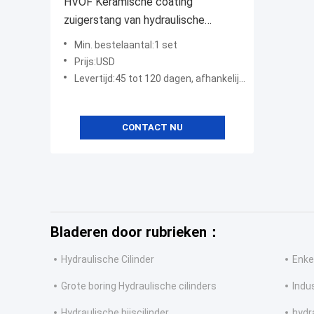
HVOF Keramische coating
zuigerstang van hydraulische
cilinder
Min. bestelaantal:1 set
Prijs:USD
Levertijd:45 tot 120 dagen, afhankelijk van het type product
CONTACT NU
Bladeren door rubrieken：
Hydraulische Cilinder
Enke
Grote boring Hydraulische cilinders
Indus
Hydraulische hijscilinder
hydr