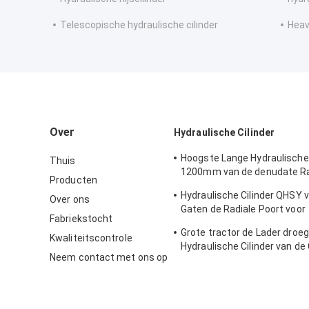
Telescopische hydraulische cilinder
Heav
Over
Hydraulische Cilinder
Hoogste Lange Hydraulische 
Thuis
1200mm van de denudate Ra
Producten
DNV-Certificatie
Hydraulische Cilinder QHSY v
Over ons
Gaten de Radiale Poort voor
Fabriekstocht
Waterkrachtproject
Grote tractor de Lader droeg
Kwaliteitscontrole
Hydraulische Cilinder van de 
Neem contact met ons op
Hydraulische Ram