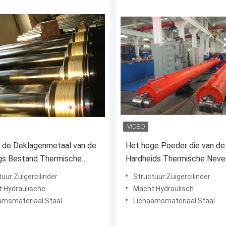
 de Deklagenmetaal van de
Het hoge Poeder die van de
gs Bestand Thermische
Hardheids Thermische Neve
de Neveldeklagen nen-ISO
Slijtvaste TNOCA02.8043 m
uur:Zuigercilinder
Structuur:Zuigercilinder
laag bedekken
:Hydraulische
Macht:Hydraulisch
amsmateriaal:Staal
Lichaamsmateriaal:Staal