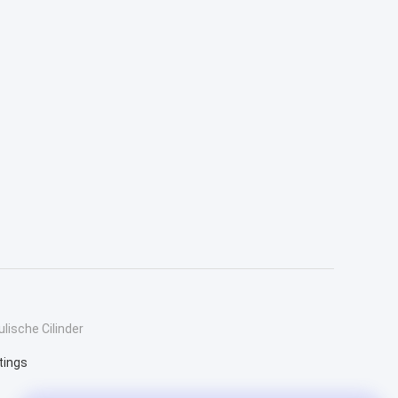
ische Cilinder
tings