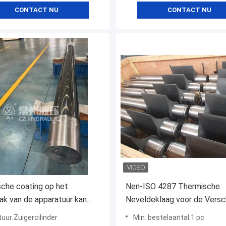
CONTACT NU
CONTACT NU
che coating op het
Nen-ISO 4287 Thermische
ak van de apparatuur kan
Neveldeklaag voor de Versc
rdheid, hoge
Weerstand van de Vormenco
uur:Zuigercilinder
Min. bestelaantal:1 pc
atuurbestandheid,