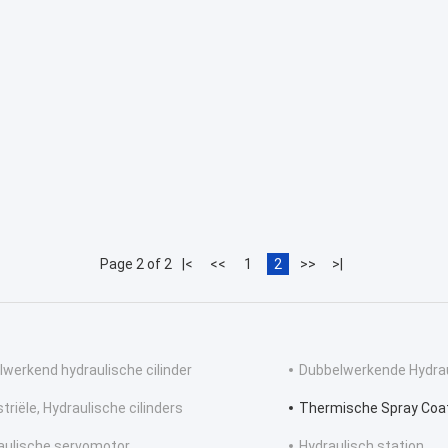
Page 2 of 2
|<
<<
1
2
>>
>|
lwerkend hydraulische cilinder
Dubbelwerkende Hydraul
triële, Hydraulische cilinders
Thermische Spray Coa
aulische servomotor
Hydraulisch station