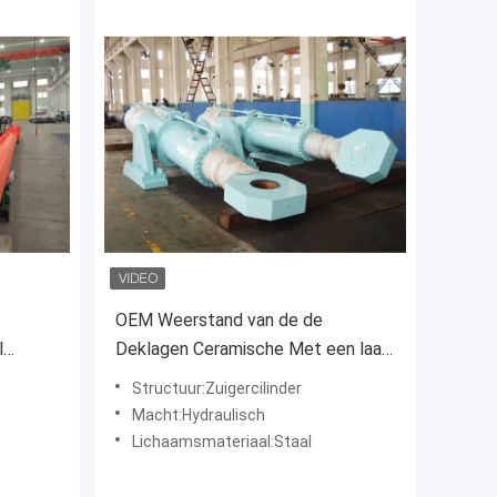
OEM Weerstand van de de
l
Deklagen Ceramische Met een laag
et een
bedekte Zoute Mist van de
Structuur:Zuigercilinder
Zuigerstang de Thermische Nevel
Macht:Hydraulisch
Lichaamsmateriaal:Staal