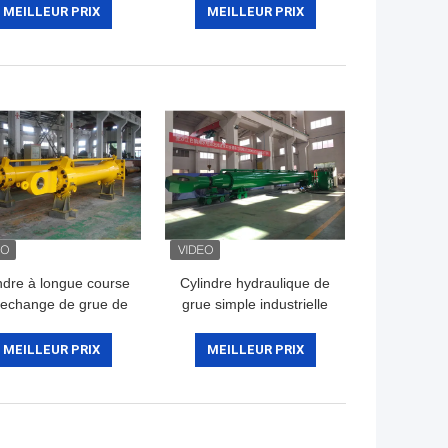
piston OEM HVOF
marine et le large
MEILLEUR PRIX
MEILLEUR PRIX
ndre à longue course
Cylindre hydraulique de
rechange de grue de
grue simple industrielle
oteur de cylindre
de moteur, de piston tige
raulique de grue de
de 45 à de 600mm
MEILLEUR PRIX
MEILLEUR PRIX
moteur