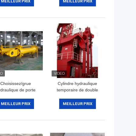
hydraulique
hydraulique
MEILLEUR PRIX
MEILLEUR PRIX
Choisissez/grue
Cylindre hydraulique
draulique de porte
temporaire de double
e temporaire cylindre
universel industriel pour
draulique de double
mécanique
MEILLEUR PRIX
MEILLEUR PRIX
r le camion à benne
basculante