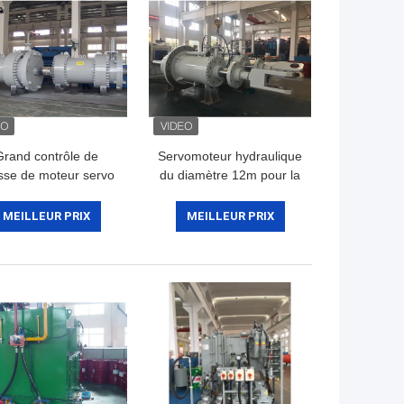
Grand contrôle de
Servomoteur hydraulique
esse de moteur servo
du diamètre 12m pour la
dustriel hydraulique
roue d'eau, cylindre
trique pour la turbine
hydraulique de piston
MEILLEUR PRIX
MEILLEUR PRIX
de l'eau