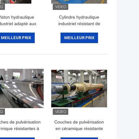
iston hydraulique
Cylindre hydraulique
dustriel adapté aux
industriel résistant de
esoins du client de
traction d'OEM pour des
camion à benne
travaux de construction
MEILLEUR PRIX
MEILLEUR PRIX
culante de cylindres
hydrauliques
hes de pulvérisation
Couches de pulvérisation
rmique résistantes à
en céramique résistante
corrosion à la tige de
à l'usure HVOF pour la