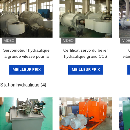
Servomoteur hydraulique
Certificat servo du bélier
à grande vitesse pour la
hydraulique grand CCS
vit
roue d'eau/servomoteur
DNV de turbine de l'eau
in
de palette
de contrôle de vitesse
élec
MEILLEUR PRIX
MEILLEUR PRIX
Station hydraulique
(4)