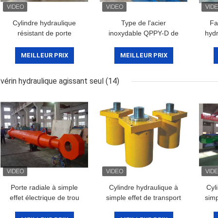
Cylindre hydraulique
Type de l'acier
Fa
résistant de porte
inoxydable QPPY-D de
hydr
radiale/cylindre de grue
cylindre hydraulique
pour l'industrie pétrolière
d'industrie pétrolière
MEILLEUR PRIX
MEILLEUR PRIX
vérin hydraulique agissant seul
(14)
Porte radiale à simple
Cylindre hydraulique à
Cyl
effet électrique de trou
simple effet de transport
simp
profond de cylindre
de conteneur avec le
à si