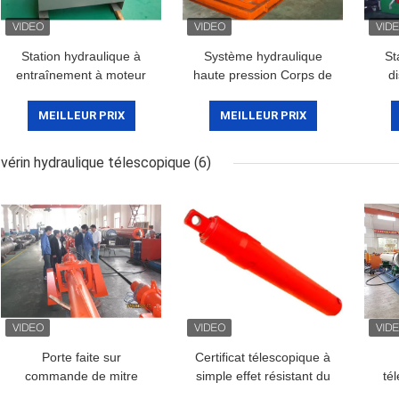
Station hydraulique à
Système hydraulique
St
entraînement à moteur
haute pression Corps de
di
professionnel
vanne hydraulique
Assemblage de canal
MEILLEUR PRIX
MEILLEUR PRIX
vérin hydraulique télescopique
(6)
Porte faite sur
Certificat télescopique à
commande de mitre
simple effet résistant du
té
télescopant le diamètre
cylindre hydraulique
hy