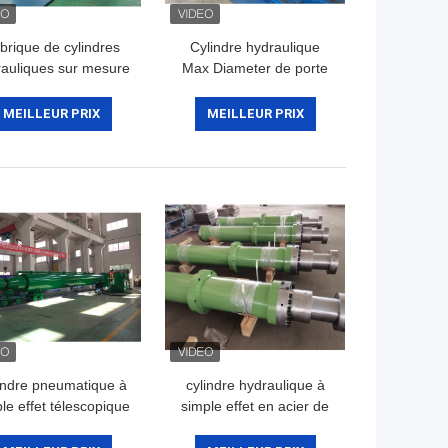
brique de cylindres
Cylindre hydraulique
auliques sur mesure
Max Diameter de porte
plate d'OIN 9001 D.C.A.
1200mm
MEILLEUR PRIX
MEILLEUR PRIX
indre pneumatique à
cylindre hydraulique à
le effet télescopique
simple effet en acier de
mple effet de cylindre
1200mm pour le bélier