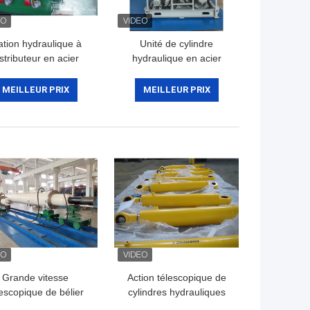
ation hydraulique à
Unité de cylindre
stributeur en acier
hydraulique en acier
inoxydable pour
inoxydable, station
machines de
hydraulique, système
MEILLEUR PRIX
MEILLEUR PRIX
construction
hydraulique
Grande vitesse
Action télescopique de
lescopique de bélier
cylindres hydrauliques
draulique de projet
de haute performance