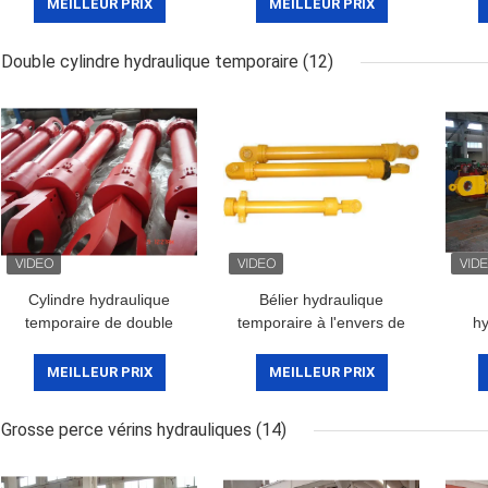
hydraulique pour la grue
retour de ressort
MEILLEUR PRIX
MEILLEUR PRIX
à tour
résistant
Double cylindre hydraulique temporaire
(12)
Cylindre hydraulique
Bélier hydraulique
temporaire de double
temporaire à l'envers de
hy
marin d'OEM avec le
cylindre hydraulique de
plat
capteur de déplacement
piston de coup double
hy
MEILLEUR PRIX
MEILLEUR PRIX
double
pou
Grosse perce vérins hydrauliques
(14)