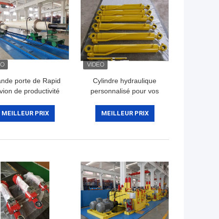
nde porte de Rapid
Cylindre hydraulique
vion de productivité
personnalisé pour vos
de cylindres
besoins spécifiques
rauliques de trou de
selon les exigences
MEILLEUR PRIX
MEILLEUR PRIX
fonction multi
fabricant usine