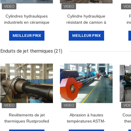
Cylindres hydrauliques
Cylindre hydraulique
P
industriels en céramique
résistant de camion à
in
de Rod de jet thermique
benne basculante de
b
pour le transport de
cylindre hydraulique de
MEILLEUR PRIX
MEILLEUR PRIX
récipient
DNV électro
bas
Enduits de jet thermiques
(21)
Revêtements de jet
Abrasion à hautes
Couc
thermiques Rustproofed
températures ASTM-
the
avec la norme d'ASTM-
C633 résistant de
la 