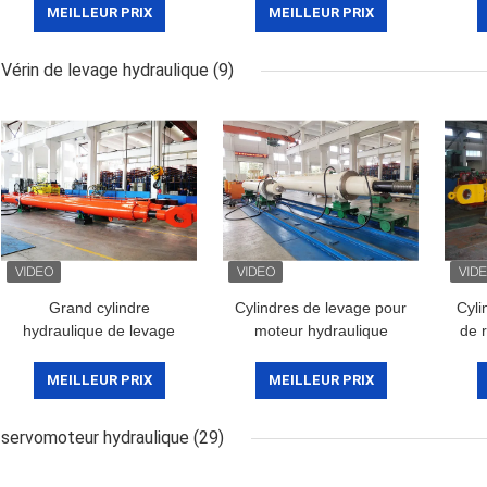
C633 NEN-EU 5
revêtement en
MEILLEUR PRIX
MEILLEUR PRIX
céramique de jet
thermique
Vérin de levage hydraulique
(9)
Grand cylindre
Cylindres de levage pour
Cyli
hydraulique de levage
moteur hydraulique
de 
pour porte de navire et
personnalisés pour porte
m
de barrage avec
plate générale
hyd
MEILLEUR PRIX
MEILLEUR PRIX
capteurs
servomoteur hydraulique
(29)