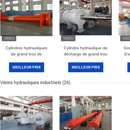
Cylindres hydrauliques
Cylindre hydraulique de
Gra
de grand trou de
décharge de grand trou
d'a
construction avec le
résistant pour le
capteur de déplacement
transport/équipement
hyd
MEILLEUR PRIX
MEILLEUR PRIX
d'alimentation
Vérins hydrauliques industriels
(26)