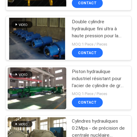
CONTACT
NOUS
Double cylindre
VISITE
12
hydraulique fini ultra à
DE
haute pression pour la
Double cylindre
centrale nucléaire
L'USINE
MOQ:1 Piece / Pieces
hydraulique
CONTACT
temporaire
CONTRÔLE
Piston hydraulique
DE
industriel résistant pour
LA
l'acier de cylindre de grue
16
de camion à benne
MOQ:1 Piece / Pieces
QUALITÉ
basculante
Grosse perce vérins
CONTACT
NOUS
hydrauliques
Cylindres hydrauliques
CONTACTER
0.2Mpa - de précision de
centrale nucléaire