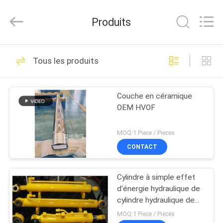
HYDRAULIC
COMPLETE
EQUIPMENT
Produits
CO.,LTD.
All
Rights
Reserved.
À
78
Tous les produits
LA
Cylindre hydraulique
MAISON
Couche en céramique
OEM HVOF
PRODUITS
MOQ:1 Piece / Pieces
VIDÉOS
CONTACT
14
vérin hydraulique
Cylindre à simple effet
À
d'énergie hydraulique de
PROPOS
agissant seul
cylindre hydraulique de
série de QPPY
DE
MOQ:1 Piece / Pieces