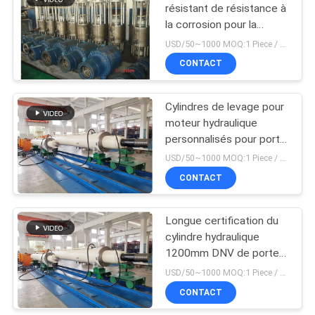
résistant de résistance à
la corrosion pour la
10
centrale nucléaire
USD/50~1000 MOQ:1 Piece / Pieces
Vérin de levage
CONTACT
hydraulique
Cylindres de levage pour
moteur hydraulique
personnalisés pour porte
plate générale
USD/50~1000 MOQ:1 Piece / Pieces
CONTACT
29
servomoteur
Longue certification du
cylindre hydraulique
hydraulique
1200mm DNV de porte
radiale supérieure de
USD/50~1000 MOQ:1 Piece / Pieces
denudate
CONTACT