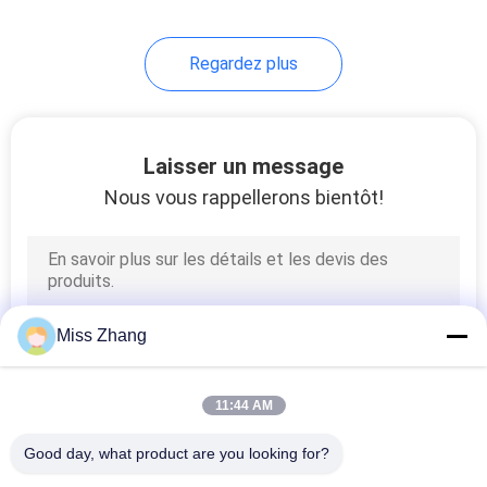
4
Regardez plus
Station hydraulique
Laisser un message
Nous vous rappellerons bientôt!
6
vérin hydraulique
Miss Zhang
télescopique
11:44 AM
Good day, what product are you looking for?